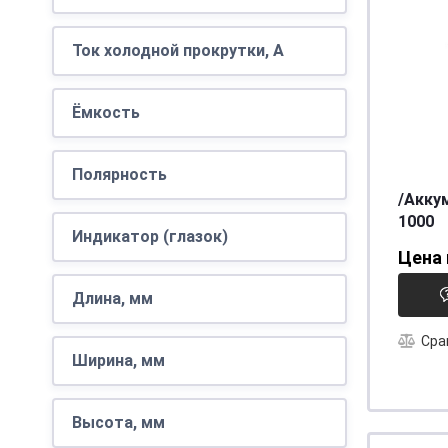
клемма стандартная
(1)
Tyumen Battery
(1)
клемма тонкая
(1)
Ток холодной прокрутки, A
1250
(1)
1400
(1)
Ёмкость
1450
(1)
Полярность
1000
(2)
Обратная
(2)
/Акку
1000
Евро
(1)
Индикатор (глазок)
Цена 
Нет
(2)
Прямая
(2)
Есть
(1)
Длина, мм
Сра
Ширина, мм
Высота, мм