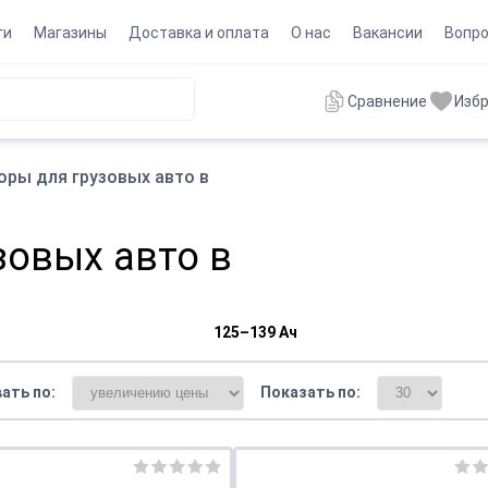
ги
Магазины
Доставка и оплата
О нас
Вакансии
Вопро
Сравнение
Изб
оры для грузовых авто в
зовых авто в
125–139 Ач
ать по:
Показать по: