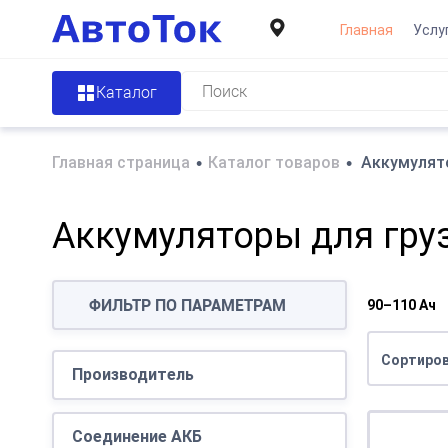
Главная
Услу
Каталог
Главная страница
•
Каталог товаров
•
Аккумулят
Аккумуляторы для гру
ФИЛЬТР ПО ПАРАМЕТРАМ
90–110 Ач
Сортиров
Производитель
MUTLU
(1)
TAB
(1)
Соединение АКБ