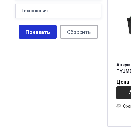
Технология
Са/Са
(3)
Показать
Сбросить
Аккум
TYUME
6СТ - 225 Ач L Евро
Цена 
[д518
Сра