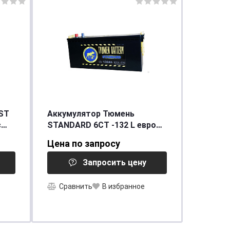
ST
Аккумулятор Тюмень
с
STANDARD 6СТ -132 L евро
[д513ш189в230/920]
Цена по запросу
Запросить цену
Сравнить
В избранное