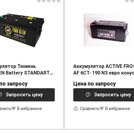
улятор Тюмень
Аккумулятор ACTIVE FRO
N Battery STANDART
AF 6СТ- 190 NЗ евро кону
[д514ш218в210/1000] [B]
по запросу
Цена по запросу
ш278в242/1450]
Запросить цену
Запросить цену
внить
В избранное
Сравнить
В избранное