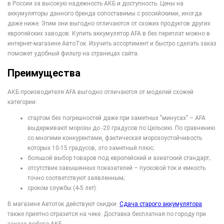
в России за высокую надежность АКБ и доступность. Цены на
аккумуляторы данного бренда сопоставимы с российскими, иногда
даже ниже. Этим они выгодно отличаются от схожих продуктов других
европейских заводов. Купить аккумулятор AFA в без переплат можно в
интернет-магазине АвтоТок. Изучить ассортимент и быстро сделать заказ
поможет удобный фильтр на страницах сайта.
Преимущества
АКБ производителя AFA выгодно отличаются от моделей схожей
категории:
стартом без погрешностей даже при заметных "минусах" – AFA
выдерживают морозы до -20 градусов по Цельсию. По сравнению
со многими конкурентами, фактическая морозоустойчивость
которых 10-15 градусов, это заметный плюс;
большой выбор товаров под европейский и азиатский стандарт;
отсутствие завышенных показателей – пусковой ток и емкость
точно соответствуют заявленным;
сроком службы (4-5 лет).
В магазине Автоток действуют скидки.
Сдача старого аккумулятора
также приятно отразится на чеке. Доставка бесплатная по городу при