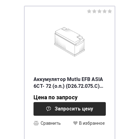
Аккумулятор Mutlu EFB ASIA
6CT- 72 (о.п.) (D26.72.075.C)
необсл. ниж. креп.
Цена по запросу
[д258ш173в225ъ]
Запросить цену
Сравнить
В избранное