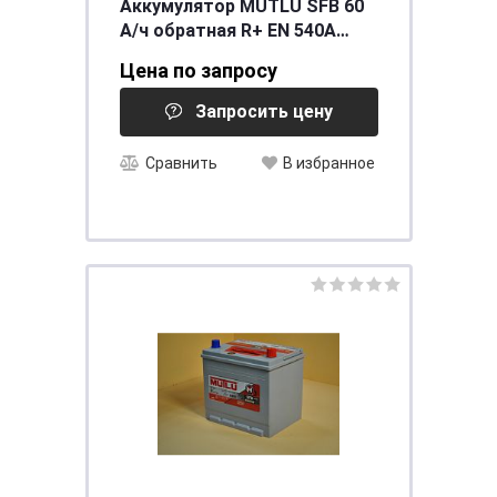
Аккумулятор MUTLU SFB 60
А/ч обратная R+ EN 540A
242x175x175 SMF56054
Цена по запросу
LB2.60.054.A
Запросить цену
Сравнить
В избранное