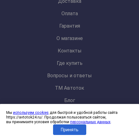
Доставка
Оплата
Гарантия
О магазине
Контакты
Где купить
Вопросы и ответы
ТМ Автоток
Блог
Мы
используем cookies
для быстрой и удобной работы сайта
Политика конфиденциальности и обработки персональных данных
https://avtotok24.ru/. Продолжая пользоваться сайтом,
Согласие на обработку файлов cookies
вы принимаете условия обработки
персональных данных
.
Принять