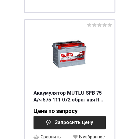
Аккумулятор MUTLU SFB 75
А/ч 575 111 072 обратная R+
EN 720A 278x175x190
Цена по запросу
L3.75.072.A
Запросить цену
Сравнить
В избранное